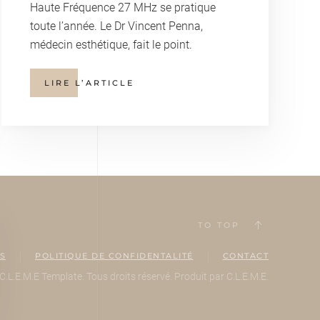
Haute Fréquence 27 MHz se pratique
toute l’année. Le Dr Vincent Penna,
médecin esthétique, fait le point.
LIRE L’ARTICLE
TO TOP
S
POLITIQUE DE CONFIDENTALITÉ
CONTACT
C.L.E.M.E Template. Tous droits réservé. Produit par C.L.E.M.E
.