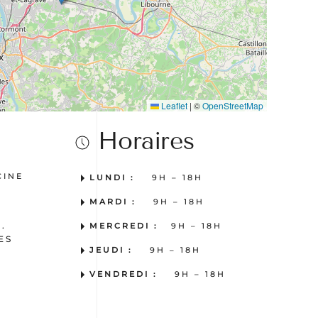
Leaflet
|
©
OpenStreetMap
Horaires
CINE
LUNDI :
9H – 18H
MARDI :
9H – 18H
.
MERCREDI :
9H – 18H
ES
JEUDI :
9H – 18H
VENDREDI :
9H – 18H