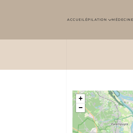
ACCUEIL
ÉPILATION
MÉDECINE
+
−