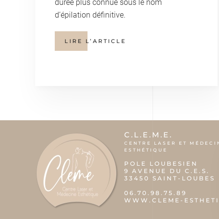
durée plus connue sous le nom
d’épilation définitive.
LIRE L’ARTICLE
C.L.E.M.E.
CENTRE LASER ET MÉDECI
ESTHÉTIQUE
POLE LOUBESIEN
9 AVENUE DU C.E.S.
33450 SAINT-LOUBES
06.70.98.75.89
WWW.CLEME-ESTHETI